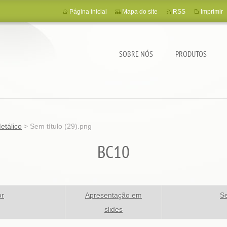
Página inicial
Mapa do site
RSS
Imprimir
SOBRE NÓS
PRODUTOS
etálico
>
Sem título (29).png
BC10
or
Apresentação em
Se
slides