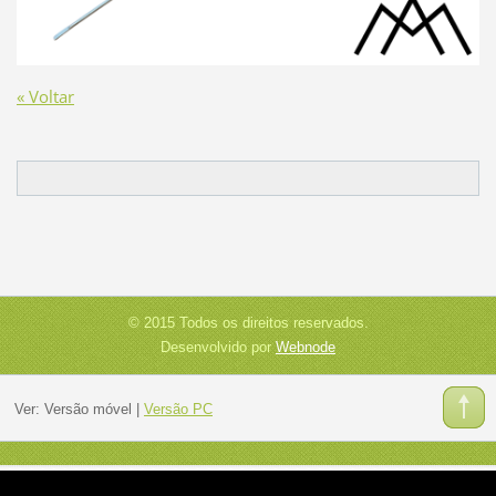
« Voltar
© 2015 Todos os direitos reservados.
Desenvolvido por
Webnode
Ver:
Versão móvel
|
Versão PC